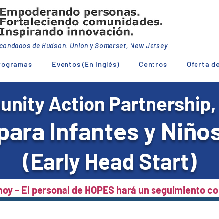
s condados de Hudson, Union y Somerset, New Jersey
rogramas
Eventos (En Inglés)
Centros
Oferta d
ity Action Partnership,
para Infantes y Niño
(Early Head Start)
 hoy – El personal de HOPES hará un seguimiento con