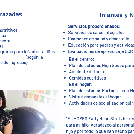
razadas
Infantes y 
Servicios
proporcionados
:
nutritivos
Servicios de salud integrales
inua
Exámenes de salud y desarrollo
mental
Educación para padres y actividad
al
Evaluaciones de aprendizaje COR
rograma para infantes y niños
(según la
En el centro:
ad de ingresos)
Plan de estudios High Scope para
Ambiente del aula
Comidas nutritivas​
En el hogar:
Plan de estudios Partners for a 
Visitas semanales al hogar
Actividades de socialización qui
“En HOPES Early Head Start, he rec
para mi hijo. Agradezco al persona
hijo y por todo lo que han hecho pa