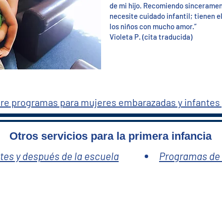
de mi hijo. Recomiendo sincerame
necesite cuidado infantil; tienen e
los niños con mucho amor.”
Violeta P. (cita traducida)
re programas para mujeres embarazadas y infantes
Otros servicios para la primera infancia
tes y después de la escuela
Programas de 
nity Action Partnership, Incorporated (HOPE
a los condados de Hudson, Union y Somerset,